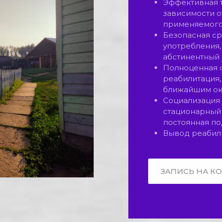
Эффективная т
зависимости о
применяемого
Безопасная с
употребления,
абстинентный 
Полноценная 
реабилитация,
ближайшим ок
Cоциализация
стационарный 
постоянная по
Вывод реабил
ЗАПИСЬ НА К